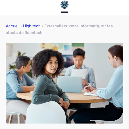
Accueil
›
High tech
›
Externaliser votre informatique : les
atouts de fluentech