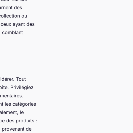
carnent des
collection ou
 ceux ayant des
é, comblant
sidérer. Tout
îte. Privilégiez
imentaires.
t les catégories
éalement, le
ce des produits :
s provenant de