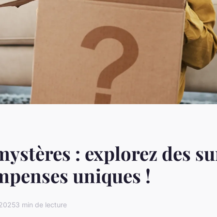
mystères : explorez des su
mpenses uniques !
 2025
3 min de lecture