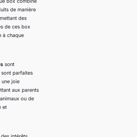
que box combine
duits de manière
omettant des
cès de ces box
ue à chaque
ts
sont
 sont parfaites
 une joie
ttant aux parents
 d'animaux ou de
 et
 des intérêts