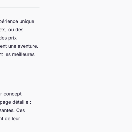
xpérience unique
ets, ou des
des prix
ent une aventure.
t les meilleures
eur concept
page détaille :
santes. Ces
nt de leur