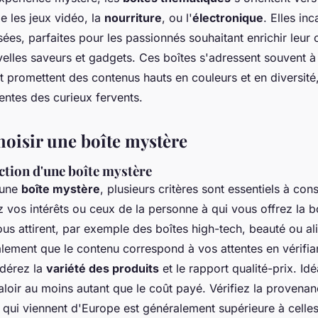
e les jeux vidéo, la
nourriture
, ou l'
électronique
. Elles in
sées, parfaites pour les passionnés souhaitant enrichir leur 
elles saveurs et gadgets. Ces boîtes s'adressent souvent à
et promettent des contenus hauts en couleurs et en diversit
entes des curieux fervents.
isir une boîte mystère
ection d'une boîte mystère
 une
boîte mystère
, plusieurs critères sont essentiels à con
z vos intérêts ou ceux de la personne à qui vous offrez la bo
us attirent, par exemple des boîtes high-tech, beauté ou al
ement que le contenu correspond à vos attentes en vérifian
dérez la
variété des produits
et le rapport qualité-prix. Id
aloir au moins autant que le coût payé. Vérifiez la provenan
x qui viennent d'Europe est généralement supérieure à celle