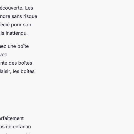
découverte. Les
ndre sans risque
récié pour son
is inattendu.
nez une boîte
avec
ante des boîtes
isir, les boîtes
arfaitement
iasme enfantin