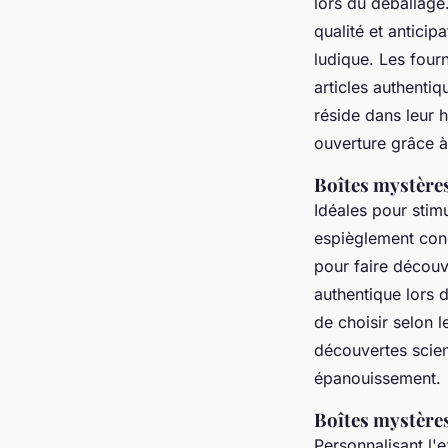
lors du déballage
qualité et antici
ludique. Les four
articles authenti
réside dans leur h
ouverture grâce à
Boîtes mystère
Idéales pour stimu
espièglement conç
pour faire découv
authentique lors 
de choisir selon l
découvertes scien
épanouissement.
Boîtes mystère
Personnalisant l'