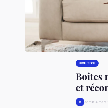
HIGH TECH
Boîtes 
et réco
A
admin
14 mars