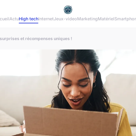
cueil
Actu
High tech
Internet
Jeux-video
Marketing
Matériel
Smartpho
 surprises et récompenses uniques !