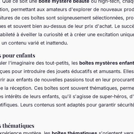
. Que ce soit une
boîte mystère beauté
ou high-tech, cha
pation, permettant aux amateurs d'explorer de nouveaux pro
nitures de ces boîtes sont soigneusement sélectionnées, pr
ques et souvent bien au-dessus de leur prix d'achat. Le suc
abileté à éveiller la curiosité et à créer une excitation uniq
 un contenu varié et inattendu.
s pour enfants
ler l'imaginaire des tout-petits, les
boîtes mystères enfan
ues pour introduire des jouets éducatifs et amusants. Elles
rir aux enfants de nouvelles passions tout en leur procurant
de la réception. Ces boîtes sont souvent thématiques, perme
es intérêts de leurs enfants, qu'il s'agisse de super-héros,
tifiques. Leurs contenus sont adaptés pour garantir sécurité
s thématiques
expérience mystère, les
boîtes thématiques
s'orientent vers