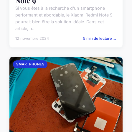
Note 9
Si vous êtes à la recherche d'un smartphone
performant et abordable, le Xiaomi Redmi Note 9
pourrait bien être la solution idéale. Dans cet
article, n...
12 novembre 2024
5 min de lecture →
SMARTPHONES