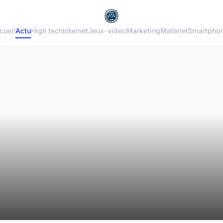
cueil
Actu
High tech
Internet
Jeux-video
Marketing
Matériel
Smartpho