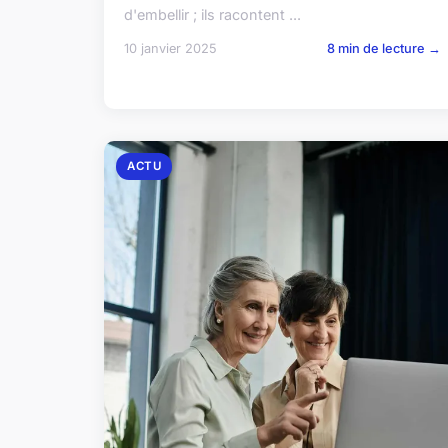
d'embellir ; ils racontent ...
10 janvier 2025
8 min de lecture →
ACTU