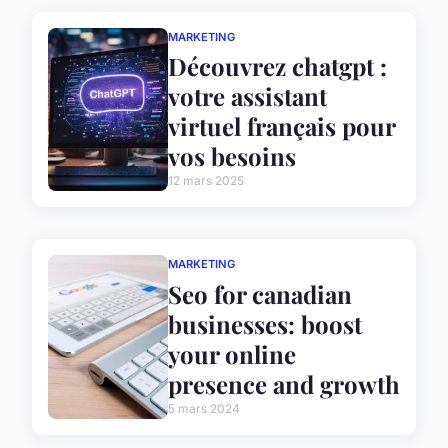
MARKETING
Découvrez chatgpt :
votre assistant
virtuel français pour
vos besoins
12 mars 2025
MARKETING
Seo for canadian
businesses: boost
your online
presence and growth
5 mars 2024