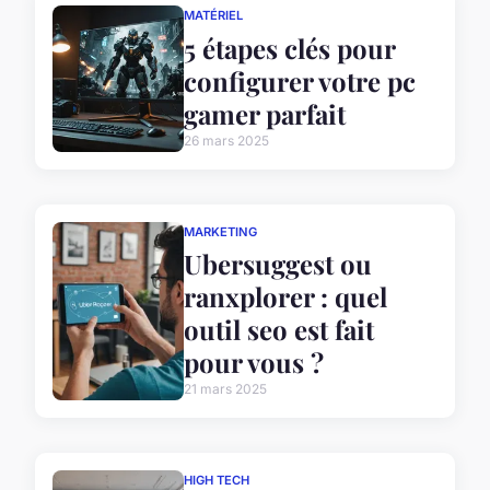
MATÉRIEL
5 étapes clés pour
configurer votre pc
gamer parfait
26 mars 2025
MARKETING
Ubersuggest ou
ranxplorer : quel
outil seo est fait
pour vous ?
21 mars 2025
HIGH TECH