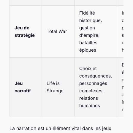
Fidélité
Imme
historique,
due à
Jeu de
gestion
prof
Total War
stratégie
d'empire,
strat
batailles
et à l
épiques
histo
Enga
Choix et
élev
conséquences,
aux 
Jeu
Life is
personnages
mora
narratif
Strange
complexes,
aux
relations
inter
humaines
réali
La narration est un élément vital dans les jeux