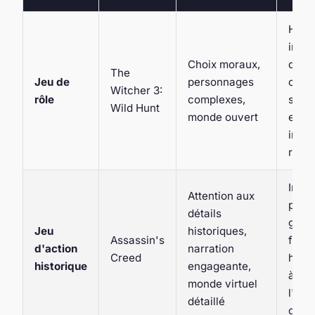
Haut
imme
Choix moraux,
due 
The
Jeu de
personnages
choi
Witcher 3:
rôle
complexes,
signi
Wild Hunt
monde ouvert
et au
inter
réali
Imme
Attention aux
prof
détails
grâce
Jeu
historiques,
Assassin's
fidéli
d'action
narration
Creed
histo
historique
engageante,
à
monde virtuel
l'arc
détaillé
détai