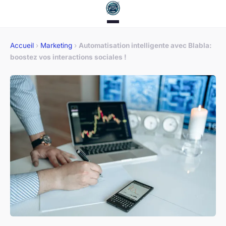
Accueil
›
Marketing
›
Automatisation intelligente avec Blabla:
boostez vos interactions sociales !